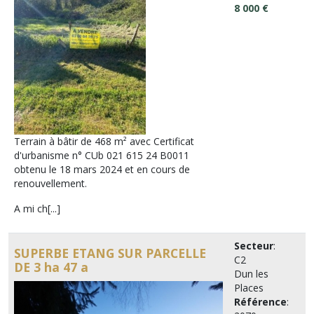
8 000 €
Terrain à bâtir de 468 m² avec Certificat
d'urbanisme n° CUb 021 615 24 B0011
obtenu le 18 mars 2024 et en cours de
renouvellement.
A mi ch[...]
Secteur
:
SUPERBE ETANG SUR PARCELLE
C2
DE 3 ha 47 a
Dun les
Places
Référence
: