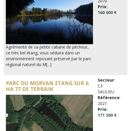
2070
Prix
:
160 000 €
Agrémenté de sa petite cabane de pêcheur,
ce très bel étang, vous séduira dans un
environnement reposant préservé par le parc
régional naturel du M[...]
Secteur
:
PARC DU MORVAN ETANG SUR 6
C3
HA 77 DE TERRAIN
SAULIEU
Référence
:
2021
Prix
:
171 200 €