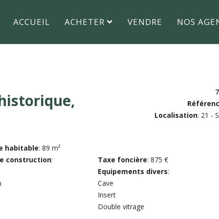
ACCUEIL
ACHETER
VENDRE
NOS AGE
7
historique,
Référen
Localisation
: 21 -
e habitable
: 89 m²
e construction
:
Taxe foncière
: 875 €
Equipements divers
:
n
Cave
Insert
Double vitrage