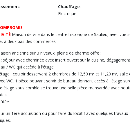
issement
:
Chauffage
:
f
Electrique
COMPROMIS
IVITÉ
Maison de ville dans le centre historique de Saulieu, avec vue s
ue, à deux pas des commerces
aison ancienne sur 3 niveaux, pleine de charme offre :
: séjour avec cheminée avec insert ouvert sur la cuisine, dégagemen
'eau / WC qui accède à l'étage
étage : couloir desservant 2 chambres de 12,50 m² et 11,20 m², salle 
vec WC, 1 pièce pouvant servir de bureau donnant accès à l'étage sup
 étage sous comble se trouve une belle pièce mansardée avec pout
ntes.
oûtée
our un 1ère acquisition ou pour faire du locatif avec quelques travaux
iques.