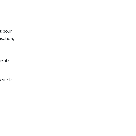
t pour
isation,
ments
 sur le