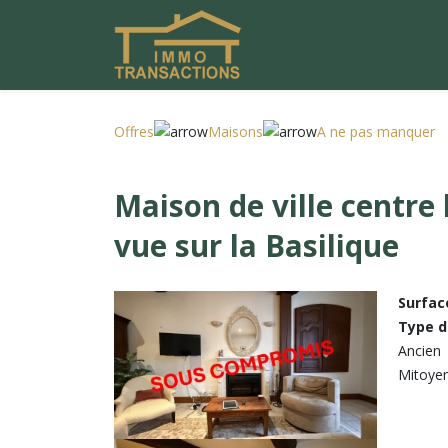
Offres
Maisons
A ne pas manquer
Maison de ville centre 
vue sur la Basilique
Surfac
Type d
Ancien
Mitoye