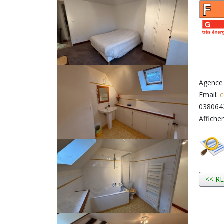
Agence
Email:
c
038064
Affiche
<< R