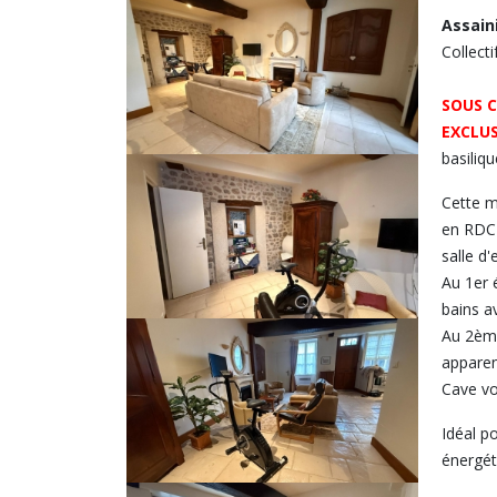
Assain
Collecti
SOUS 
EXCLUS
basiliq
Cette m
en RDC 
salle d
Au 1er 
bains a
Au 2ème
appare
Cave v
Idéal p
énergét