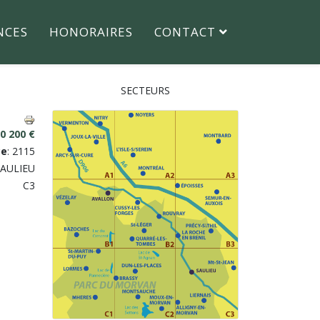
NCES
HONORAIRES
CONTACT
SECTEURS
0 200 €
ce
: 2115
 SAULIEU
C3