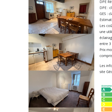
DPE Réa
DPE : c
GES : c
Estimat
Les coû
une uti
éclairag
entre 3
Prix mo
compris
Les inf
site Gé