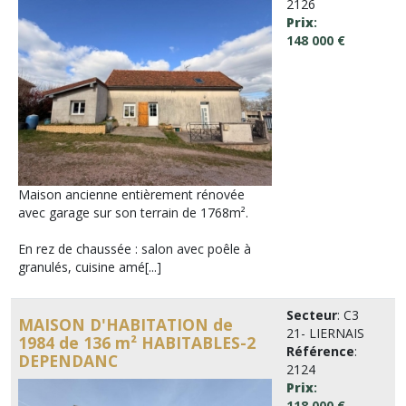
2126
Prix
:
148 000 €
Maison ancienne entièrement rénovée
avec garage sur son terrain de 1768m².
En rez de chaussée : salon avec poêle à
granulés, cuisine amé[...]
Secteur
: C3
MAISON D'HABITATION de
21- LIERNAIS
1984 de 136 m² HABITABLES-2
Référence
:
DEPENDANC
2124
Prix
:
118 000 €