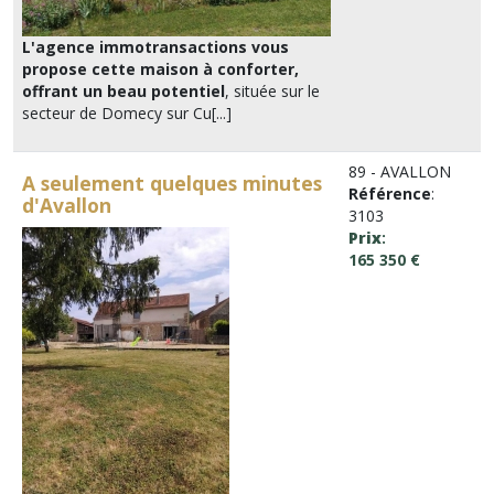
L'agence immotransactions vous
propose cette maison à conforter,
offrant un beau potentiel
, située sur le
secteur de Domecy sur Cu[...]
89 - AVALLON
A seulement quelques minutes
Référence
:
d'Avallon
3103
Prix
:
165 350 €