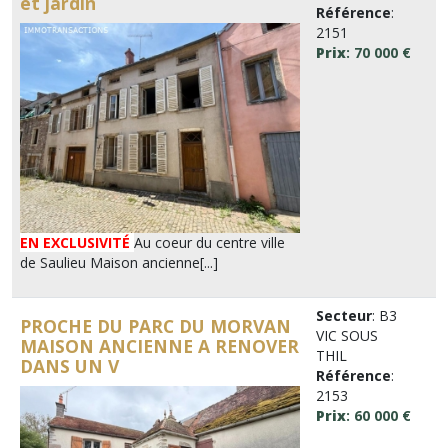
et jardin
Référence
:
2151
Prix
: 70 000 €
EN EXCLUSIVITÉ
Au coeur du centre ville
de Saulieu Maison ancienne[...]
Secteur
: B3
PROCHE DU PARC DU MORVAN
VIC SOUS
MAISON ANCIENNE A RENOVER
THIL
DANS UN V
Référence
:
2153
Prix
: 60 000 €