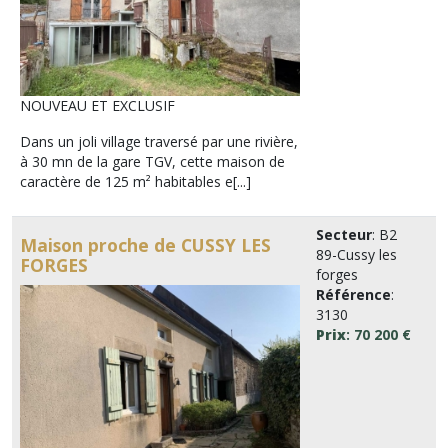
NOUVEAU ET EXCLUSIF
Dans un joli village traversé par une rivière,
à 30 mn de la gare TGV, cette maison de
caractère de 125 m² habitables e[...]
Secteur
: B2
Maison proche de CUSSY LES
89-Cussy les
FORGES
forges
Référence
:
3130
Prix
: 70 200 €