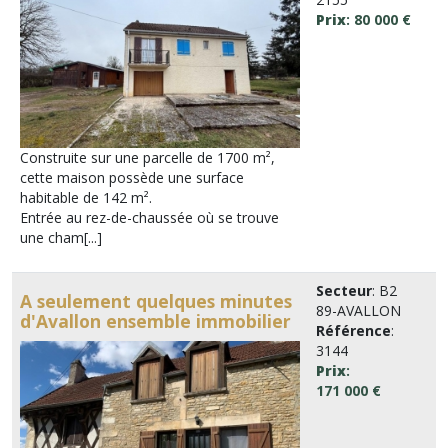
Prix
: 80 000 €
Construite sur une parcelle de 1700 m²,
cette maison possède une surface
habitable de 142 m².
Entrée au rez-de-chaussée où se trouve
une cham[...]
Secteur
: B2
A seulement quelques minutes
89-AVALLON
d'Avallon ensemble immobilier
Référence
:
3144
Prix
:
171 000 €