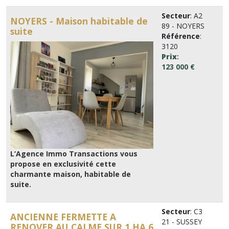
Secteur
: A2
NOYERS - Maison habitable de
89 - NOYERS
suite
Référence
:
3120
Prix
:
123 000 €
L’Agence Immo Transactions vous
propose en exclusivité cette
charmante maison, habitable de
suite.
Secteur
: C3
ANCIENNE FERMETTE A
21 - SUSSEY
RENOVER AU CALME SUR 1 HA 6