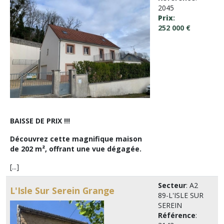
2045
Prix
:
252 000 €
BAISSE DE PRIX !!!
Découvrez cette magnifique maison
de 202 m², offrant une vue dégagée.
[...]
Secteur
: A2
L'Isle Sur Serein Grange
89-L'ISLE SUR
SEREIN
Référence
: