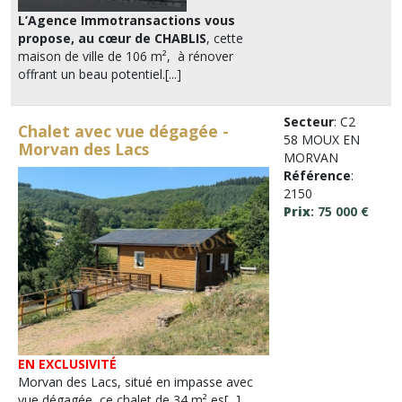
L’Agence Immotransactions vous
propose, au cœur de CHABLIS
, cette
maison de ville de 106 m², à rénover
offrant un beau potentiel.[...]
Secteur
: C2
Chalet avec vue dégagée -
58 MOUX EN
Morvan des Lacs
MORVAN
Référence
:
2150
Prix
: 75 000 €
EN EXCLUSIVITÉ
Morvan des Lacs, situé en impasse avec
vue dégagée, ce chalet de 34 m² es[...]