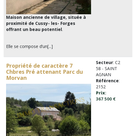
Maison ancienne de village, située à
proximité de Cussy- les- Forges
offrant un beau potentiel
.
Elle se compose d’un[...]
Secteur
: C2
Propriété de caractère 7
58 - SAINT
Chbres Pré attenant Parc du
AGNAN
Morvan
Référence
:
2152
Prix
:
367 500 €