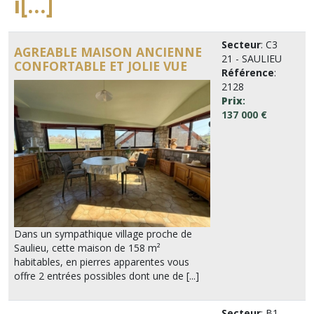
i[...]
Secteur
: C3
AGREABLE MAISON ANCIENNE
21 - SAULIEU
CONFORTABLE ET JOLIE VUE
Référence
:
2128
Prix
:
137 000 €
Dans un sympathique village proche de
Saulieu, cette maison de 158 m²
habitables, en pierres apparentes vous
offre 2 entrées possibles dont une de [...]
Secteur
: B1