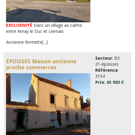
EXCLUSIVITÉ
Dans un village au calme
entre Arnay le Duc et Liernais
Ancienne fermette[...]
Secteur
: B3
ÉPOISSES Maison ancienne
21-époisses
proche commerces
Référence
:
3154
Prix
: 65 880 €