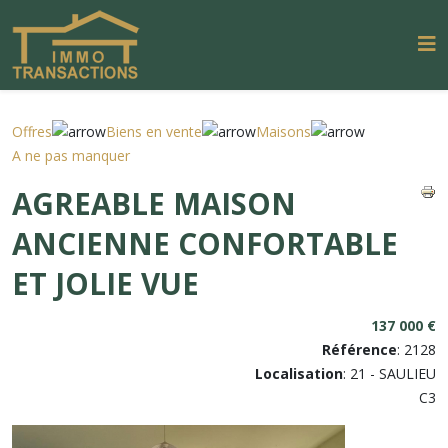
Offres
Biens en vente
Maisons
A ne pas manquer
AGREABLE MAISON
ANCIENNE CONFORTABLE
ET JOLIE VUE
137 000 €
Référence
: 2128
Localisation
: 21 - SAULIEU
C3